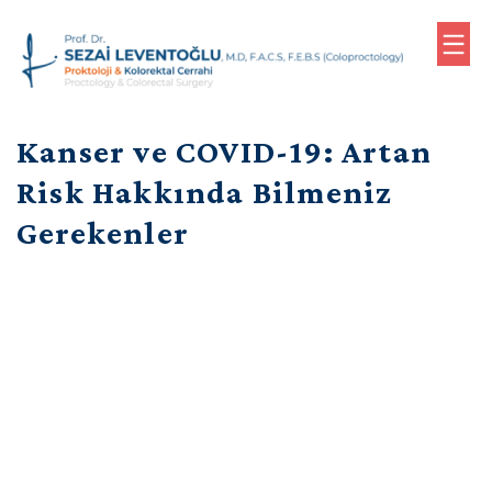
0
Kanser ve COVID-19: Artan
(533)
610
Risk Hakkında Bilmeniz
79
Gerekenler
76
(Randevu)
Anasayfa
Biyografi
Proktoloji
Uygulamaları