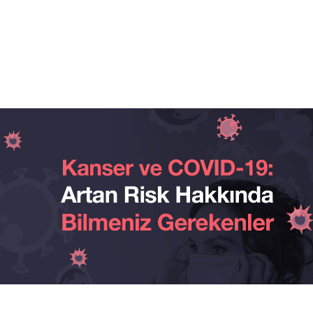
Kolon
ve
Rektum
Uygulamaları
Cerrahi
Dışı
Uygulamaları
Galeri
Blog
Etkinlikler
Proktolojik
Destek