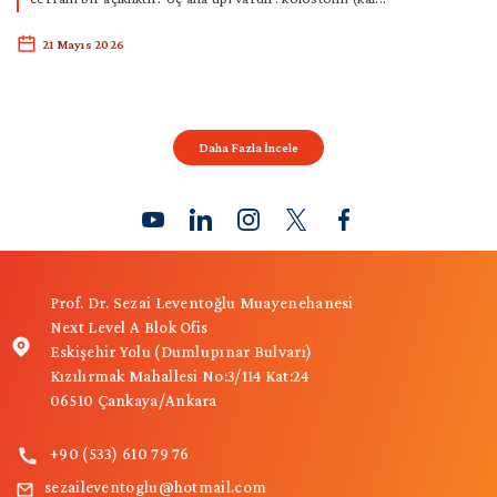
21 Mayıs 2026
Daha Fazla İncele
Prof. Dr. Sezai Leventoğlu Muayenehanesi
Next Level A Blok Ofis
Eskişehir Yolu (Dumlupınar Bulvarı)
Kızılırmak Mahallesi No:3/114 Kat:24
06510 Çankaya/Ankara
+90 (533) 610 79 76
sezaileventoglu@hotmail.com