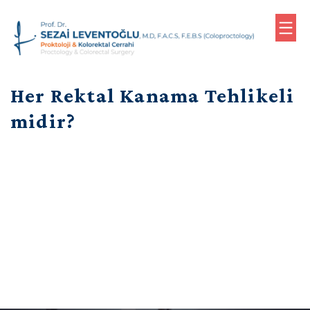
0
Her Rektal Kanama Tehlikeli
(533)
610
midir?
79
76
(Randevu)
Anasayfa
Biyografi
Proktoloji
Uygulamaları