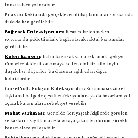
kanamalara yol açabilir.
Proktit:
Rektumda gerçeklesen iltihaplanmalar sonucunda
dışkıda kan görülebilir.
Bağırsak Enfeksiyonları
:
Besin zehirlenmeleri
sonucunda şiddetli ishale bağlı olarak rektal kanamalar
görülebilir.
Kolon Kanseri
:
Kalın bağırsak ya da rektumda gelişen
tümörler şiddetli kanamaya neden olabilir. Kilo kaybı,
düşük kan değerleri bu duruma eşlik eden diğer
belirtilerdir.
Cinsel Yolla Bulaşan Enfeksiyonlar:
Korunmasız cinsel
ilişki anal bölgede çeşitli enfeksiyonlara ya da hasarlara yol
açarak kanamalara sebebiyet verebilir.
Makat Sarkması
:
Genelde ileri yaştaki kişilerde görülen
ve kasların zayıflamasıyla ortaya çıkan bu durum, sürekli
kanamalara yol açabilir.
Rektal kanama,
dışkılama esnasında anüs bölgesinden