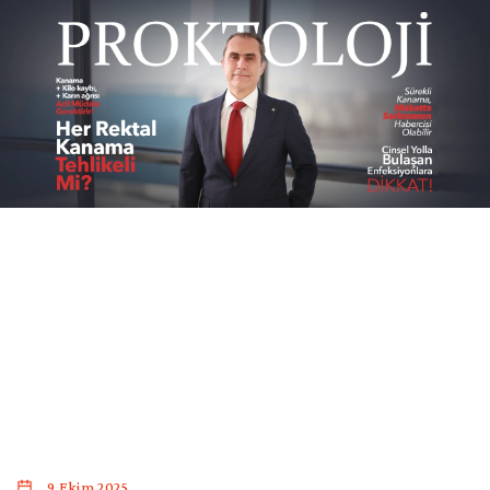
Kolon
ve
Rektum
Uygulamaları
Cerrahi
Dışı
Uygulamaları
Galeri
Blog
Etkinlikler
Proktolojik
Destek
9 Ekim 2025