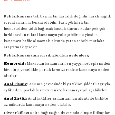
İletişim
Rektal kanama
tek başına bir hastalık değildir; farklı sağlık
İngilizce
sorunlarının habercisi olabilir. Basit görünen bir
hemoroidden ciddi bağırsak hastalıklarına kadar pek çok
farklı neden rektal kanamaya yol açabilir. Bu yüzden
kanamayı hafife almamak, altında yatan sebebi mutlaka
araştırmak gerekir.
Rektal kanamanın en sık görülen nedenleri;
Hemoroid
:
Makattan kanamanın en yaygın sebeplerinden
biri olup, genellikle parlak kırmızı renkte kanamaya neden
olurlar
Anal Fissür
:
Anüsün çevresindeki yırtıklar, şiddetli ağrıyla
eşlik eden, parlak kırmızı renkte kanamaya yol açabilirler.
Anal Fistül
:
Anal fistüller zaman zaman akıntı ile birlikte
az miktarda kanamaya neden olabilir.
Divertiküloz:
Kalın bağırsağın duvarında oluşan iltihaplar