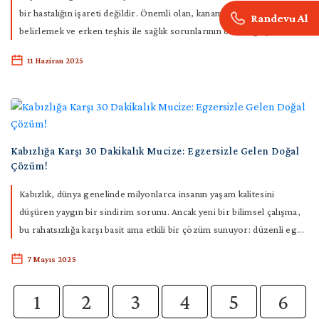
bir hastalığın işareti değildir. Önemli olan, kanamanın nedenini
Randevu Al
belirlemek ve erken teşhis ile sağlık sorunlarının önüne geçmektir....
11 Haziran 2025
Kabızlığa Karşı 30 Dakikalık Mucize: Egzersizle Gelen Doğal
Çözüm!
Kabızlık, dünya genelinde milyonlarca insanın yaşam kalitesini
düşüren yaygın bir sindirim sorunu. Ancak yeni bir bilimsel çalışma,
bu rahatsızlığa karşı basit ama etkili bir çözüm sunuyor: düzenli eg...
7 Mayıs 2025
1
2
3
4
5
6