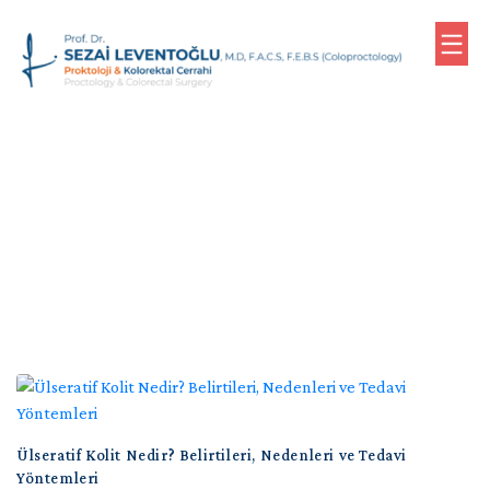
0
(533)
Blog
610
Proktoloji ve kolon rektum hastalıkları üzerine blog
79
yazılarımızı takip edebilirsiniz
76
(Randevu)
Anasayfa
Biyografi
Proktoloji
Ülseratif Kolit Nedir? Belirtileri, Nedenleri ve Tedavi
Uygulamaları
Yöntemleri