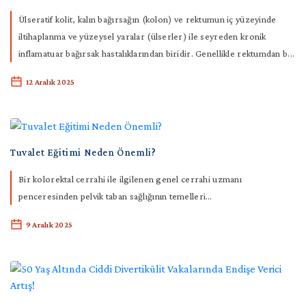
Kolon
Ülseratif kolit, kalın bağırsağın (kolon) ve rektumun iç yüzeyinde
ve
iltihaplanma ve yüzeysel yaralar (ülserler) ile seyreden kronik
Rektum
inflamatuar bağırsak hastalıklarından biridir. Genellikle rektumdan b...
Uygulamaları
12 Aralık 2025
Cerrahi
Dışı
Uygulamaları
Tuvalet Eğitimi Neden Önemli?
Galeri
Bir kolorektal cerrahi ile ilgilenen genel cerrahi uzmanı
penceresinden pelvik taban sağlığının temelleri…
Blog
9 Aralık 2025
Etkinlikler
Proktolojik
Destek