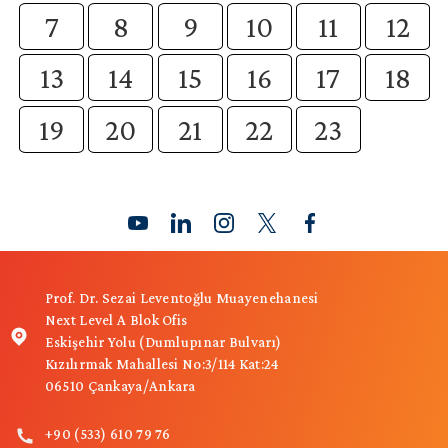
7
8
9
10
11
12
13
14
15
16
17
18
19
20
21
22
23
Prof. Dr. Sezai Leventoğlu Muayenehanesi
Next Level A Blok Ofis
Eskişehir Yolu (Dumlupınar Bulvarı)
Kızılırmak Mahallesi No:3/114 Kat:24
06510 Çankaya/Ankara
+90 (533) 610 79 76