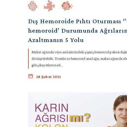
Dış Hemoroide Pıhtı Oturması ‘
hemoroid’ Durumunda Ağrıların
Azaltmanın 5 Yolu
Makat ağzında veya anüsünüzdeki şişmiş hemoroid pakesi dışkıl
dönüştürebilir. Tromboze hemoroid anal ağrı, makat ağzında ele 
gibi şikayetlere ned...
28 Şubat 2021