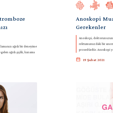
’tromboze
Anoskopi Mua
ızı
Gerekenler
Anoskopi, doktorunuzun g
rektumunuzdaki bir anormal
amanızı ağrılı bir deneyime
prosedürdür. Anoskopi ya
gelen ağrılı şişlik, kanama
19 Şubat 2021