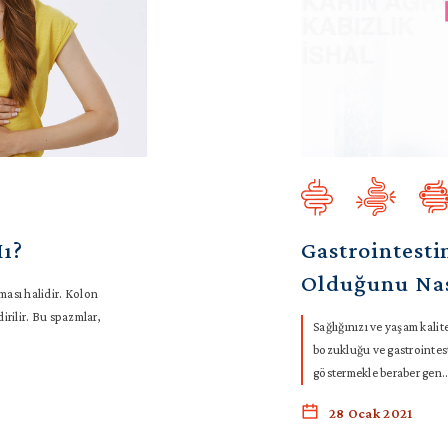
Mı?
Gastrointesti
Olduğunu Nas
ması halidir. Kolon
dirilir. Bu spazmlar,
Sağlığınızı ve yaşam kalit
bozukluğu ve gastrointesti
göstermekle beraber gen..
28 Ocak 2021