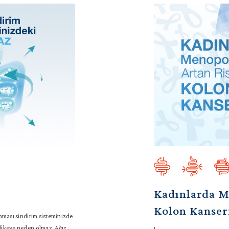
Kadınlarda M
Kolon Kanser
laması sindirim sisteminizde
likeye neden olmaz. Ağız