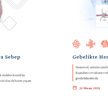
ya Sebep
Gebelikte He
Hemoroid, anüsün içindeki
Kaşındırıcı ve rahatsız ed
 olabilen kronik bir
görülebilmektedir.
rcisi olsa da bazen yaşam
23 Nisan 2021