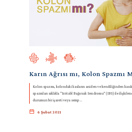
Karın Ağrısı mı, Kolon Spazmı 
Kolon spazmı, kolondaki kasların aniden ve kendiliğinden kasıl
spazmları sıklıkla “Irritabl Bağırsak Sendromu” (IBS) ile ilişkilen
durumun bir işareti veya semp...
6 Şubat 2021