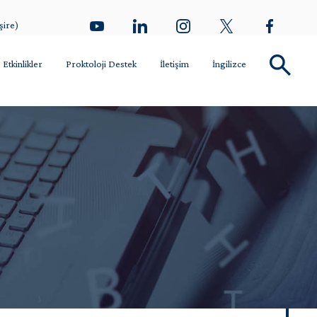
şire)
Etkinlikler
Proktoloji Destek
İletişim
İngilizce