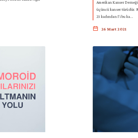
Amerikan Kanser Derneği’n
üçüncü kanser türüdür. R
25 kadından 1’i bu ka...
26 Mart 2021