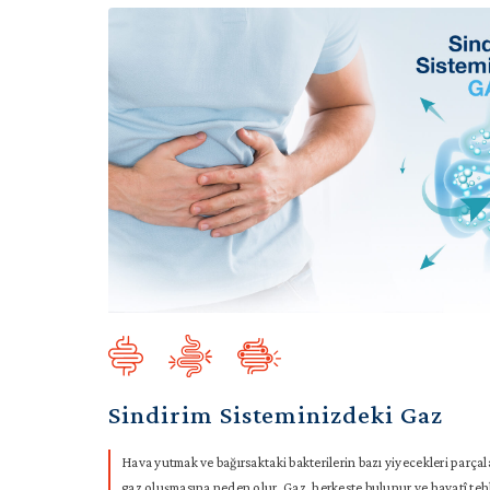
Sindirim Sisteminizdeki Gaz
Hava yutmak ve bağırsaktaki bakterilerin bazı yiyecekleri parça
gaz oluşmasına neden olur. Gaz, herkeste bulunur ve hayatî teh