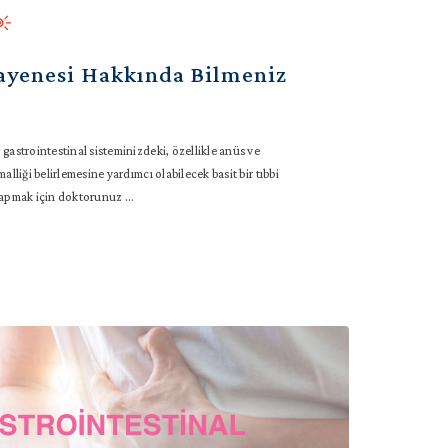
yenesi Hakkında Bilmeniz
astrointestinal sisteminizdeki, özellikle anüs ve
liği belirlemesine yardımcı olabilecek basit bir tıbbi
pmak için doktorunuz ...