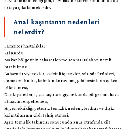
kaynaklanabileceği gibi, bazı hastalıkların sonucunda da
ortaya çıkabilmektedir.
Anal kaşıntının nedenleri
nelerdir?
Paraziter hastalıklar
Kıl Kurdu,
Makat bölgesinin taharetlenme sonrası ıslak ve nemli
bırakılması
Baharatlı yiyecekler, kafeinli içecekler, süt-süt ürünleri,
domates, fındık, kabuklu kuruyemiş gibi besinlerin çokça
tüketilmesi,
Dar kıyafetler, iç çamaşırları giymek anüs bölgesinin hava
almasını engellemesi,
Hijyen eksikliği yetersiz temizlik nedeniyle idrar ve dışkı
kalıntılarının cildi tahriş etmesi,
Aşırı temizlik takıntısı sonucunda anüs etrafında cilt
üzerindeki koruyucu salgıyı kaldırarak makat etrafı hassas