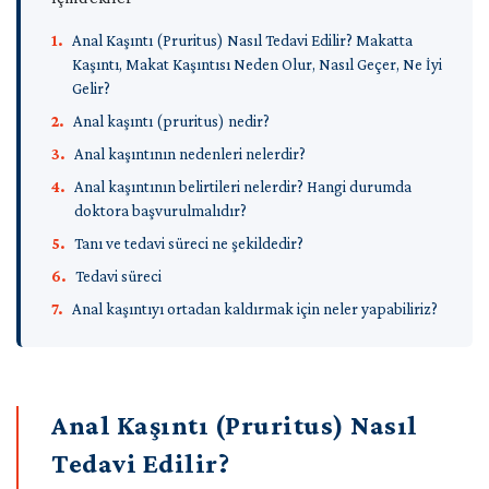
Kolorektal Cerrahi
Nöromodülasyon
Anal Kirlenme (Soiling Anal)
Kolon
Anal Kaşıntı (Pruritus Ani)
Rektal Prolaps
Anal Kaşıntı (Pruritus) Nasıl Tedavi Edilir? Makatta
Kabızlık
Hemoroid Band Ligasyonu
ve
Genital Siğil (HPV Virüsü)
Kaşıntı, Makat Kaşıntısı Neden Olur, Nasıl Geçer, Ne İyi
Bağırsak Fıtığı (Rektosel)
Rektum
Crohn Hastalığı
Hemoroid Tedavisinde İnfrared Lazer Uygulaması
Gelir?
Kolostomi ve İleostomili
Uygulamaları
Anal kaşıntı (pruritus) nedir?
Kıl Dönmesi (Pilonidal Sinüs)
Robotik Kolon - Rektum Cerrahisi
Kristalize Fenol | Kıl Dönmesi Tedavisi
Stoma Nedir ? Neden ve Nasıl Uygulanır ?
Anal kaşıntının nedenleri nelerdir?
Rektovajinal Fistül
Kolon (Bağırsak) Kanseri
Cerrahi
Pelvik Taban Tedavileri
Koksalji İnjeksiyonu
Anal kaşıntının belirtileri nelerdir? Hangi durumda
Rektum Kanseri
Biofeedback Uygulaması
Dışı
Gaz-Gaita Kaçırma (Anal Inkontinens)
doktora başvurulmalıdır?
Rektoskopi
Kolorektal Cerrahi
Pelvik Taban Cerrahisi
Uygulamaları
Tanı ve tedavi süreci ne şekildedir?
Kabızlık
Anal Kirlenme (Soiling Anal)
Anoskopi
Crohn Hastalığı
Tedavi süreci
Galeri
Anal Kaşıntı (Pruritus Ani)
Robotik Kolon - Rektum Cerrahisi
Anal kaşıntıyı ortadan kaldırmak için neler yapabiliriz?
Pelvik Taban Tedavileri
Genital Siğil (HPV Virüsü)
Blog
Biofeedback Uygulaması
Pelvik Taban Cerrahisi
Etkinlikler
Anal Kaşıntı (Pruritus) Nasıl
Proktolojik
Kolonoskopi
Tedavi Edilir?
Destek
PTNS | Perkütan Tibial Sinir Stimülasyonu | Nöromodülasyon