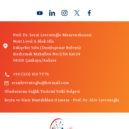
Prof. Dr. Sezai Leventoğlu Muayenehanesi
Next Level A Blok Ofis
Eskişehir Yolu (Dumlupınar Bulvarı)
Kızılırmak Mahallesi No:3/114 Kat:24
06510 Çankaya/Ankara
+90 (533) 610 79 76
sezaileventoglu@hotmail.com
Uluslararası Sağlık Turizmi Yetki Belgesi
Beyin ve Sinir Hastalıkları Uzmanı - Prof. Dr. Alev Leventoğlu