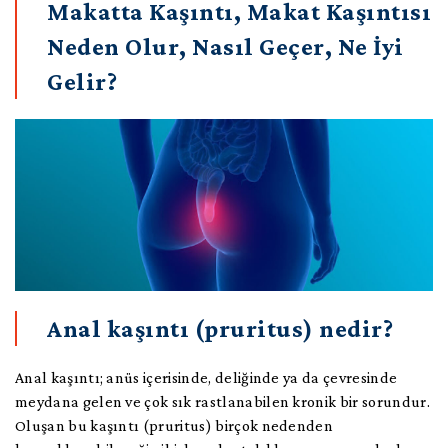
Hemoroid Band Ligasyonu
Makatta Kaşıntı, Makat Kaşıntısı
İletişim
Hemoroid Tedavisinde İnfrared Lazer Uygulaması
Neden Olur, Nasıl Geçer, Ne İyi
Kristalize Fenol | Kıl Dönmesi Tedavisi
İngilizce
Gelir?
Koksalji İnjeksiyonu
Rektoskopi
Anoskopi
Anal kaşıntı (pruritus) nedir?
Anal kaşıntı; anüs içerisinde, deliğinde ya da çevresinde
meydana gelen ve çok sık rastlanabilen kronik bir sorundur.
Oluşan bu kaşıntı (pruritus) birçok nedenden