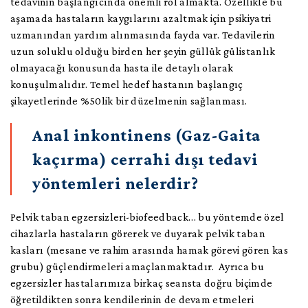
tedavinin başlangıcında önemli rol almakta. Özellikle bu
aşamada hastaların kaygılarını azaltmak için psikiyatri
uzmanından yardım alınmasında fayda var. Tedavilerin
uzun soluklu olduğu birden her şeyin güllük gülistanlık
olmayacağı konusunda hasta ile detaylı olarak
konuşulmalıdır. Temel hedef hastanın başlangıç
şikayetlerinde %50lik bir düzelmenin sağlanması.
Anal inkontinens (Gaz-Gaita
kaçırma) cerrahi dışı tedavi
yöntemleri nelerdir?
Pelvik taban egzersizleri-biofeedback… bu yöntemde özel
cihazlarla hastaların görerek ve duyarak pelvik taban
kasları (mesane ve rahim arasında hamak görevi gören kas
grubu) güçlendirmeleri amaçlanmaktadır. Ayrıca bu
egzersizler hastalarımıza birkaç seansta doğru biçimde
öğretildikten sonra kendilerinin de devam etmeleri