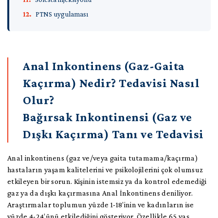
Hemoroid Band Ligasyonu
İletişim
Hemoroid Tedavisinde İnfrared Lazer Uygulaması
PTNS uygulaması
Kristalize Fenol | Kıl Dönmesi Tedavisi
İngilizce
Koksalji İnjeksiyonu
Rektoskopi
Anoskopi
Anal Inkontinens (Gaz-Gaita
Kaçırma) Nedir? Tedavisi Nasıl
Olur?
Bağırsak Inkontinensi (Gaz ve
Dışkı Kaçırma) Tanı ve Tedavisi
Anal inkontinens (gaz ve/veya gaita tutamama/kaçırma)
hastaların yaşam kalitelerini ve psikolojilerini çok olumsuz
etkileyen bir sorun. Kişinin istemsiz ya da kontrol edemediği
gaz ya da dışkı kaçırmasına Anal İnkontinens deniliyor.
Araştırmalar toplumun yüzde 1-18’inin ve kadınların ise
yüzde 4-24’ünü etkilediğini gösteriyor. Özellikle 65 yaş