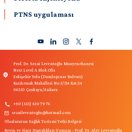
PTNS uygulaması
Prof. Dr. Sezai Leventoğlu Muayenehanesi
Next Level A Blok Ofis
Eskişehir Yolu (Dumlupınar Bulvarı)
Kızılırmak Mahallesi No:3/114 Kat:24
06510 Çankaya/Ankara
+90 (533) 610 79 76
sezaileventoglu@hotmail.com
Uluslararası Sağlık Turizmi Yetki Belgesi
Beyin ve Sinir Hastalıkları Uzmanı - Prof. Dr. Alev Leventoğlu