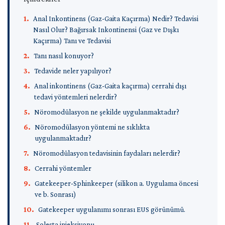
Kolorektal Cerrahi
Nöromodülasyon
Anal Kirlenme (Soiling Anal)
Kolon
Anal Kaşıntı (Pruritus Ani)
Rektal Prolaps
Anal Inkontinens (Gaz-Gaita Kaçırma) Nedir? Tedavisi
Kabızlık
Hemoroid Band Ligasyonu
ve
Genital Siğil (HPV Virüsü)
Nasıl Olur? Bağırsak Inkontinensi (Gaz ve Dışkı
Bağırsak Fıtığı (Rektosel)
Rektum
Crohn Hastalığı
Hemoroid Tedavisinde İnfrared Lazer Uygulaması
Kaçırma) Tanı ve Tedavisi
Kolostomi ve İleostomili
Uygulamaları
Tanı nasıl konuyor?
Kıl Dönmesi (Pilonidal Sinüs)
Robotik Kolon - Rektum Cerrahisi
Kristalize Fenol | Kıl Dönmesi Tedavisi
Stoma Nedir ? Neden ve Nasıl Uygulanır ?
Tedavide neler yapılıyor?
Rektovajinal Fistül
Kolon (Bağırsak) Kanseri
Cerrahi
Pelvik Taban Tedavileri
Koksalji İnjeksiyonu
Anal inkontinens (Gaz-Gaita kaçırma) cerrahi dışı
Rektum Kanseri
Biofeedback Uygulaması
Dışı
Gaz-Gaita Kaçırma (Anal Inkontinens)
tedavi yöntemleri nelerdir?
Rektoskopi
Kolorektal Cerrahi
Pelvik Taban Cerrahisi
Uygulamaları
Nöromodülasyon ne şekilde uygulanmaktadır?
Kabızlık
Anal Kirlenme (Soiling Anal)
Anoskopi
Crohn Hastalığı
Nöromodülasyon yöntemi ne sıklıkta
Galeri
Anal Kaşıntı (Pruritus Ani)
Robotik Kolon - Rektum Cerrahisi
uygulanmaktadır?
Pelvik Taban Tedavileri
Genital Siğil (HPV Virüsü)
Nöromodülasyon tedavisinin faydaları nelerdir?
Blog
Biofeedback Uygulaması
Cerrahi yöntemler
Pelvik Taban Cerrahisi
Etkinlikler
Gatekeeper-Sphinkeeper (silikon a. Uygulama öncesi
ve b. Sonrası)
Proktolojik
Kolonoskopi
Gatekeeper uygulanımı sonrası EUS görünümü.
Destek
PTNS | Perkütan Tibial Sinir Stimülasyonu | Nöromodülasyon
Solesta injeksiyonu